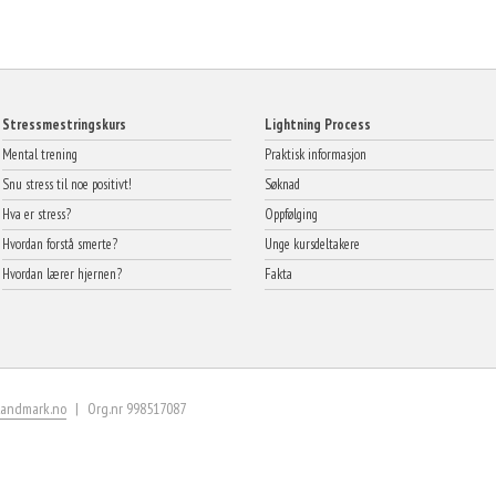
Stressmestringskurs
Lightning Process
Mental trening
Praktisk informasjon
Snu stress til noe positivt!
Søknad
Hva er stress?
Oppfølging
Hvordan forstå smerte?
Unge kursdeltakere
Hvordan lærer hjernen?
Fakta
landmark.no
Org.nr 998517087