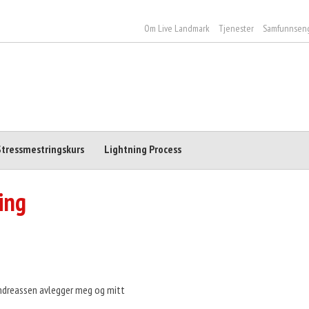
Om Live Landmark
Tjenester
Samfunnsen
Stressmestringskurs
Lightning Process
ing
Andreassen avlegger meg og mitt