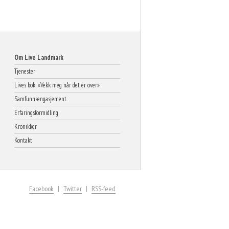
Om Live Landmark
Tjenester
Lives bok: «Vekk meg når det er over»
Samfunnsengasjement
Erfaringsformidling
Kronikker
Kontakt
Facebook
Twitter
RSS-feed