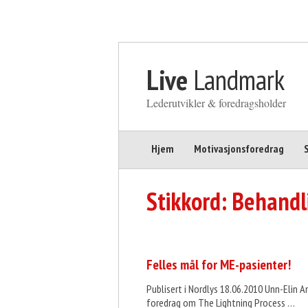
Gå til innhold
Live
Landmark
Lederutvikler & foredragsholder
Hjem
Motivasjonsforedrag
Stikkord:
Behandl
Felles mål for ME-pasienter!
Publisert i Nordlys 18.06.2010 Unn-Elin 
foredrag om The Lightning Process …