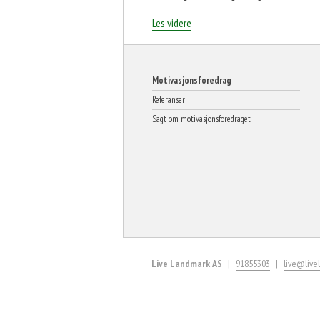
«Felles
Les videre
mål
for
ME-
pasienter!»
Motivasjonsforedrag
Referanser
Sagt om motivasjonsforedraget
Live Landmark AS
91855303
live@live