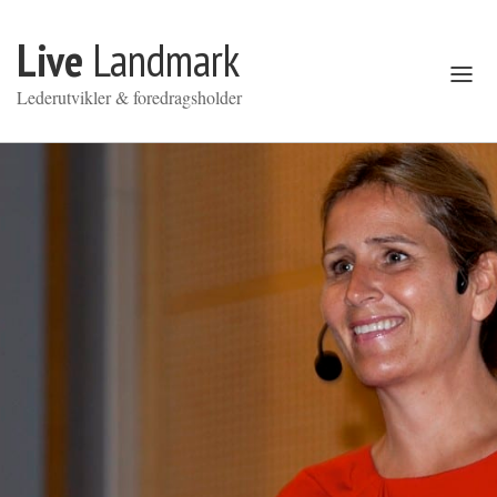
Gå til innhold
Live
Landmark
Åpne
meny
Lederutvikler & foredragsholder