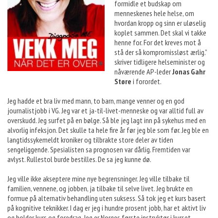
formidle et budskap om
menneskenes hele helse, om
hvordan kropp og sinn er uløselig
koplet sammen. Det skal vi takke
henne for. For det kreves mot å
stå der så kompromissløst ærlig.”
skriver tidligere helseminister og
nåværende AP-leder
Jonas Gahr
Støre
i forordet.
Jeg hadde et bra liv med mann, to barn, mange venner og en god
journalistjobb i VG. Jeg var et ja-til-livet-menneske og var alltid full av
overskudd. Jeg surfet på en bølge. Så ble jeg lagt inn på sykehus med en
alvorlig infeksjon. Det skulle ta hele fire år før jeg ble som før. Jeg ble en
langtidssykemeldt kroniker og tilbrakte store deler av tiden
sengeliggende. Spesialisten sa prognosen var dårlig. Fremtiden var
avlyst. Rullestol burde bestilles. De sa jeg kunne dø.
Jeg ville ikke akseptere mine nye begrensninger. Jeg ville tilbake til
familien, vennene, og jobben, ja tilbake til selve livet. Jeg brukte en
formue på alternativ behandling uten suksess. Så tok jeg et kurs basert
på kognitive teknikker. I dag er jeg i hundre prosent jobb, har et aktivt liv
og holder kurs og foredrag. Jeg er Norges første instruktør i kurset