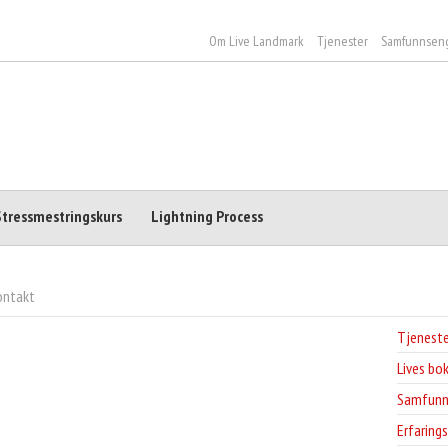
Om Live Landmark
Tjenester
Samfunnsen
Stressmestringskurs
Lightning Process
ontakt
Tjeneste
Lives bok
Samfunn
Erfaring