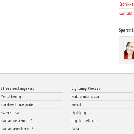
Kronikke
Kontakt
Spørsmå
Stressmestringskurs
Lightning Process
Mental trening
Praktisk informasjon
Snu stress til noe positivt!
Søknad
Hva er stress?
Oppfølging
Hvordan forstå smerte?
Unge kursdeltakere
Hvordan lærer hjernen?
Fakta