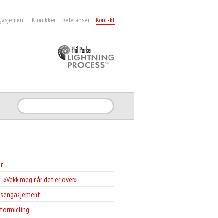
gasjement
Kronikker
Referanser
Kontakt
Søk
r
: «Vekk meg når det er over»
sengasjement
sformidling