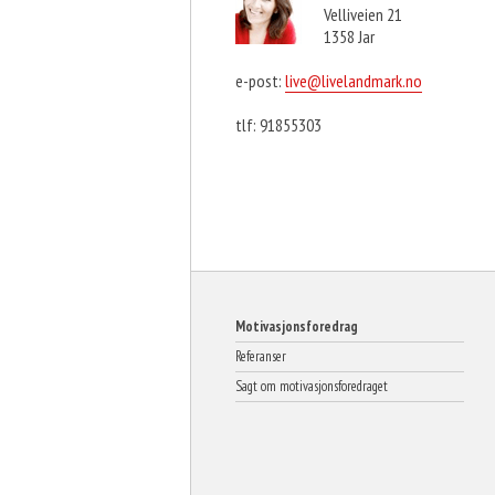
Velliveien 21
1358 Jar
e-post:
live@livelandmark.no
tlf: 91855303
Motivasjonsforedrag
Referanser
Sagt om motivasjonsforedraget