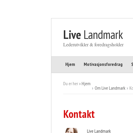
Gå til innhold
Live
Landmark
Lederutvikler & foredragsholder
Hjem
Motivasjonsforedrag
Du er her »
Hjem
Om Live Landmark
K
Kontakt
Live Landmark