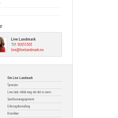
r
l?
Live Landmark
Tlf.
91855303
live@livelandmark.no
Om Live Landmark
Tjenester
Lives bok: «Vekk meg når det er over»
Samfunnsengasjement
Erfaringsformidling
Kronikker