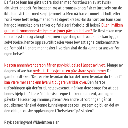
De fleste barn har gått ut fra skolen med forståelsen av at fysisk
aktivitet er godt for kroppen, og at grønnsaker og fisk er lurt, selv om de
ikke har fått det med seg hjemmefra. Men nå har vi funnet et hull, eller
for å være helt ærlig, mer som et digert krater. Har du hørt om barn som
har god kunnskap om tanker og følelser i forhold til helse?
Eller i hvilken
grad mellommenneskelige relasjoner påvirker helsen?
De fleste kan mye
om solsystem og vikingtiden, men ingenting om hvordan de kan bygge
selvfølelse, hente opp selvtillit eller være bevisst egne tankemønstre
og forhold til andre mennesker. Hvordan skal de da kunne ta ansvar for
egen helse?
Nesten annenhver person får en psykisk lidelse i løpet av livet.
Mange av
dagens uføre har
nedsatt funksjon uten påvisbare sykdommer.
Det
gamle ordtaket ”Det er ikke hvordan du har det, men hvordan du tar det”
kan være mer sant enn hva vi tidligere var klar over.
Den første
utfordringen går derfor til helsevesenet: når kan dere sørge for at det
finnes hjelp til å lære å bli bevisst egne tanker og atferd, som igjen
påvirker følelser og immunsystem? Den andre utfordringen går til
politikerne: når skal denne kunnskapen settes i system og bli en del av
den obligatoriske opplæringen i ”helselære” på skolen?
Psykiater Ingvard Wilhelmsen sier