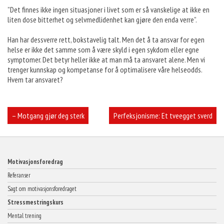
”Det finnes ikke ingen situasjoner i livet som er så vanskelige at ikke en
liten dose bitterhet og selvmedlidenhet kan gjøre den enda verre”.
Han har dessverre rett, bokstavelig talt. Men det å ta ansvar for egen
helse er ikke det samme som å være skyld i egen sykdom eller egne
symptomer. Det betyr heller ikke at man må ta ansvaret alene. Men vi
trenger kunnskap og kompetanse for å optimalisere våre helseodds.
Hvem tar ansvaret?
Innleggsnavigasjon
– Motgang gjør deg sterk
Perfeksjonisme: Et tveegget sverd
Motivasjonsforedrag
Referanser
Sagt om motivasjonsforedraget
Stressmestringskurs
Mental trening