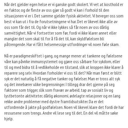
Når det gjelder egen helse er vi ganske godt skolert. Vi vet at kosthold er
en faktor, og de fleste av oss gjør så godt vi kan i forhold til den
situasjonen vi er i. Det samme gjelder fysisk aktivitet. Vi beveger oss som
best vi kan ut i fra de forutsetningene vi har. Det er likevel ikke alle av
oss som får det til. Og når vi ikke lykkes så får noen av oss dårlig
samvittighet. Når vi fortsetter som før, fordi vi ikke klarer annet eller
mangler det som skal til for å få det til, kan skyldfølelsen bli
påtrengende. Har vi fått helsemessige utfordringer vil noen føle skam.
Nå er paradigmeskiftet i gang, og mange mener at tankene og følelsene
våre kan påvirke immunsystemet og gjøre oss sårbare for sykdom, eller
til og med bidra til å vedlikeholde en tilstand, slik at kroppen ikke klarer å
reparere seg selv. Hvordan forholder vi oss til det? Når man først er blitt
syk er det naturlig å få negative tanker og følelser. Man er tross alt syk
og det innebærer ulike begrensninger. I tillegg drar det gjerne på seg
faktorer som trigger, slik som fravær av arbeid, tap av sosialt liv og
lystbetonte aktiviteter, dårlig økonomi, ødelagte relasjoner og en lang
rekke andre problemer med dystre framtidsutsikter. Da er det
utfordrende å jakte på godfølelsen. Noen vil likevel klare det fordi de har
ressursene som trengs. Andre vil lese seg til det. En del vil måtte søke
hjelp.