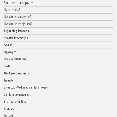
Snu stress til noe positivt!
Hva er stress?
Hvordan forstå smerte?
Hvordan lærer hjernen?
Lightning Process
Praktisk informasjon
Søknad
Oppfølging
Unge kursdeltakere
Fakta
Om Live Landmark
Tjenester
Lives bok: «Vekk meg når det er over»
Samfunnsengasjement
Erfaringsformidling
Kronikker
Kontakt