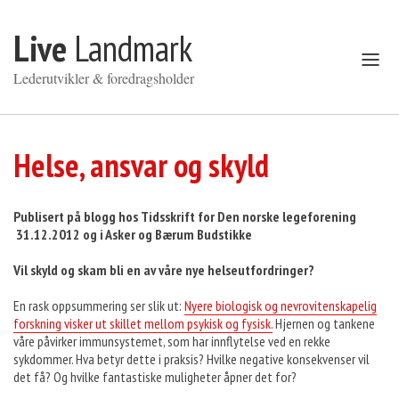
Gå til innhold
Live
Landmark
Åpne
meny
Lederutvikler & foredragsholder
Helse, ansvar og skyld
Publisert på blogg hos Tidsskrift for Den norske legeforening
31.12.2012 og i Asker og Bærum Budstikke
Vil skyld og skam bli en av våre nye helseutfordringer?
En rask oppsummering ser slik ut:
Nyere biologisk og nevrovitenskapelig
forskning visker ut skillet mellom psykisk og fysisk.
Hjernen og tankene
våre påvirker immunsystemet, som har innflytelse ved en rekke
sykdommer. Hva betyr dette i praksis? Hvilke negative konsekvenser vil
det få? Og hvilke fantastiske muligheter åpner det for?