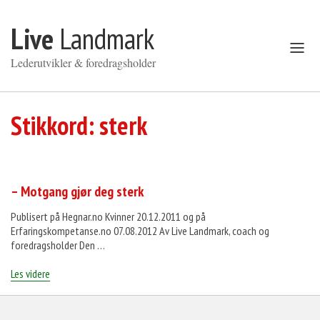
Gå til innhold
Live
Landmark
Åpne
meny
Lederutvikler & foredragsholder
Stikkord:
sterk
– Motgang gjør deg sterk
Publisert på Hegnar.no Kvinner 20.12.2011 og på
Erfaringskompetanse.no 07.08.2012 Av Live Landmark, coach og
foredragsholder Den …
«–
Les videre
Motgang
gjør
deg