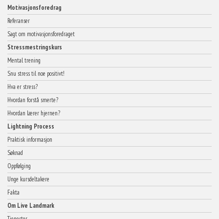
sterk»
Motivasjonsforedrag
Referanser
Sagt om motivasjonsforedraget
Stressmestringskurs
Mental trening
Snu stress til noe positivt!
Hva er stress?
Hvordan forstå smerte?
Hvordan lærer hjernen?
Lightning Process
Praktisk informasjon
Søknad
Oppfølging
Unge kursdeltakere
Fakta
Om Live Landmark
Tjenester