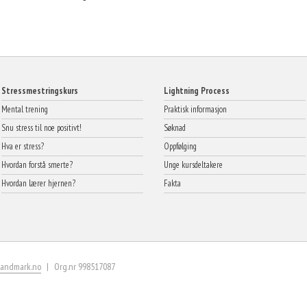
Stressmestringskurs
Lightning Process
Mental trening
Praktisk informasjon
Snu stress til noe positivt!
Søknad
Hva er stress?
Oppfølging
Hvordan forstå smerte?
Unge kursdeltakere
Hvordan lærer hjernen?
Fakta
landmark.no
Org.nr 998517087