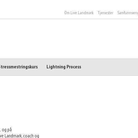
Om Live Landmark
Tjenester
Samfunnsen
Stressmestringskurs
Lightning Process
1 og på
ive Landmark, coach og