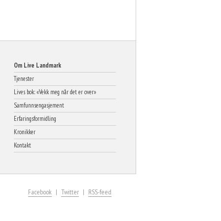
Om Live Landmark
Tjenester
Lives bok: «Vekk meg når det er over»
Samfunnsengasjement
Erfaringsformidling
Kronikker
Kontakt
Facebook
Twitter
RSS-feed