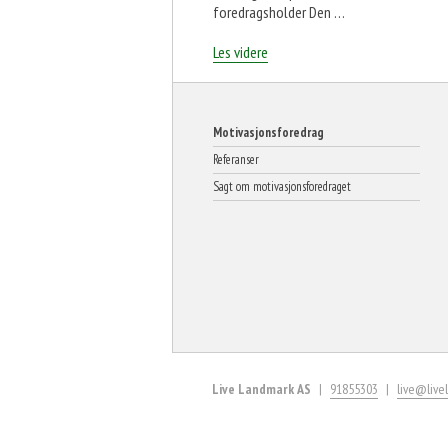
foredragsholder Den …
«–
Les videre
Motgang
gjør
deg
sterk»
Motivasjonsforedrag
Referanser
Sagt om motivasjonsforedraget
Live Landmark AS
91855303
live@live