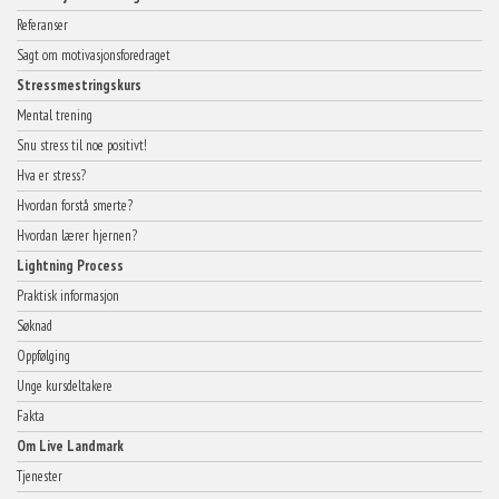
Lightning
Referanser
Process?»
Sagt om motivasjonsforedraget
Stressmestringskurs
Mental trening
Snu stress til noe positivt!
Hva er stress?
Hvordan forstå smerte?
Hvordan lærer hjernen?
Lightning Process
Praktisk informasjon
Søknad
Oppfølging
Unge kursdeltakere
Fakta
Om Live Landmark
Tjenester