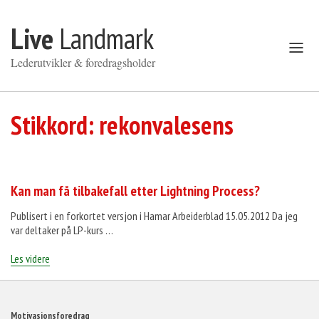
Gå til innhold
Live
Landmark
Åpne
meny
Lederutvikler & foredragsholder
Stikkord:
rekonvalesens
Kan man få tilbakefall etter Lightning Process?
Publisert i en forkortet versjon i Hamar Arbeiderblad 15.05.2012 Da jeg
var deltaker på LP-kurs …
«Kan
Les videre
man
få
tilbakefall
etter
Motivasjonsforedrag