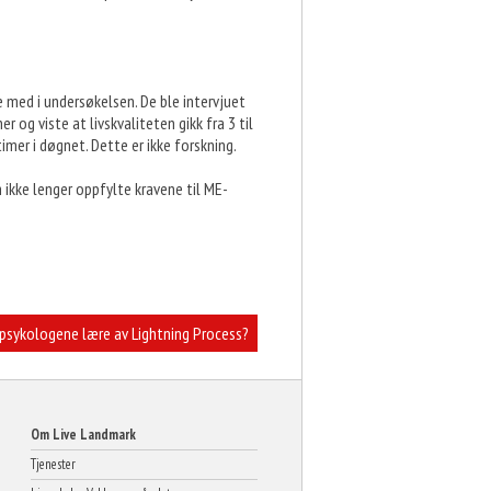
e med i undersøkelsen. De ble intervjuet
og viste at livskvaliteten gikk fra 3 til
timer i døgnet. Dette er ikke forskning.
 ikke lenger oppfylte kravene til ME-
psykologene lære av Lightning Process?
Om Live Landmark
Tjenester