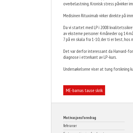
overbelastning. Kronisk stress påvirker
Medisinen Rituximab virker direkte på i
Da vi startet med LP i 2008 kvalitetssikr
av eksterne personer 4 måneder og 14 måne
7 på en skala fra 1-10, der ti er best, hos
Det var derfor interessant da Harvard-for
diagnose i etterkant av LP-kurs.
Undersøkelsene viser at tung forskning k
Innleggsnavigasjon
ME-barnas tause skrik
Motivasjonsforedrag
Referanser