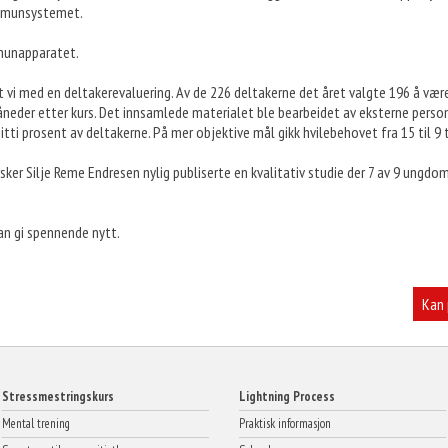
 immunsystemet.
mmunapparatet.
et vi med en deltakerevaluering. Av de 226 deltakerne det året valgte 196 å vær
der etter kurs. Det innsamlede materialet ble bearbeidet av eksterne personer 
 nitti prosent av deltakerne. På mer objektive mål gikk hvilebehovet fra 15 til 9 
sker Silje Reme Endresen nylig publiserte en kvalitativ studie der 7 av 9 ungdom
an gi spennende nytt.
Kan 
Stressmestringskurs
Lightning Process
Mental trening
Praktisk informasjon