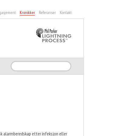
gasjement
Kronikker
Referanser
Kontakt
Søk
isk alarmberedskap etter infeksjon eller