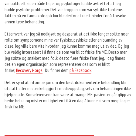
var uaktuelt siden både leger og psykologer hadde avkreftet at jeg
hadde psykiske problemer. Det var kroppen som var syk, ikke tankene.
Jakten på en farmakologisk kur ble derfor et reelt hinder for å forsøke
annen type behandling.
Etterhvert var jeg så nedkjørt og desperat at det ikke lenger spilte noen
rolle om symptomene mine var fysiske, psykiske eller en blanding av
disse. Jeg ville bare vite hvordan jeg kunne komme meg ut av det. Og jeg
ble veldig interessert i å finne de som var blitt friske fra ME. Desto mer
jeg søkte og snakket med folk, desto flere friske fant jeg. I dag finnes
det en egen organisasjon som representerer oss som er blitt
friske;
Recovery Norge
. Du finner dem
på Facebook
.
Det er synd at informasjon om den best dokumenterte behandling blir
utelatt eller mistenkeliggjort i medieoppslag, selv om behandlingen ikke
hjelper alle. Konsekvensene kan være at mange ME-pasienter går glipp av
bedre helse og mister muligheten til å en dag å kunne si som meg: Jeg er
frisk fra ME.