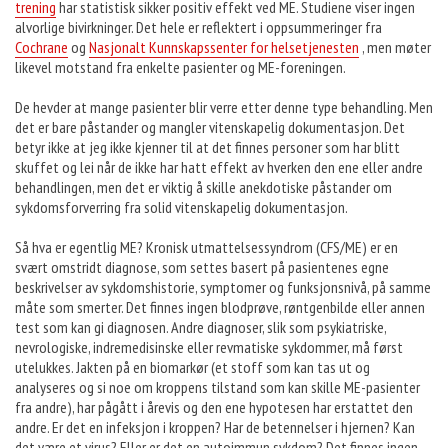
trening
har statistisk sikker positiv effekt ved ME. Studiene viser ingen
alvorlige bivirkninger. Det hele er reflektert i oppsummeringer fra
Cochrane
og
Nasjonalt Kunnskapssenter for helsetjenesten
, men møter
likevel motstand fra enkelte pasienter og ME-foreningen.
De hevder at mange pasienter blir verre etter denne type behandling. Men
det er bare påstander og mangler vitenskapelig dokumentasjon. Det
betyr ikke at jeg ikke kjenner til at det finnes personer som har blitt
skuffet og lei når de ikke har hatt effekt av hverken den ene eller andre
behandlingen, men det er viktig å skille anekdotiske påstander om
sykdomsforverring fra solid vitenskapelig dokumentasjon.
Så hva er egentlig ME? Kronisk utmattelsessyndrom (CFS/ME) er en
svært omstridt diagnose, som settes basert på pasientenes egne
beskrivelser av sykdomshistorie, symptomer og funksjonsnivå, på samme
måte som smerter. Det finnes ingen blodprøve, røntgenbilde eller annen
test som kan gi diagnosen. Andre diagnoser, slik som psykiatriske,
nevrologiske, indremedisinske eller revmatiske sykdommer, må først
utelukkes. Jakten på en biomarkør (et stoff som kan tas ut og
analyseres og si noe om kroppens tilstand som kan skille ME-pasienter
fra andre), har pågått i årevis og den ene hypotesen har erstattet den
andre. Er det en infeksjon i kroppen? Har de betennelser i hjernen? Kan
det være et virus? Eller er det en autoimmun sykdom? Det finnes ingen