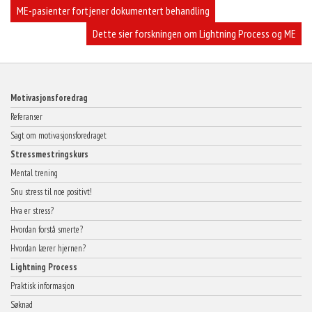
Innleggsnavigasjon
ME-pasienter fortjener dokumentert behandling
Dette sier forskningen om Lightning Process og ME
Motivasjonsforedrag
Referanser
Sagt om motivasjonsforedraget
Stressmestringskurs
Mental trening
Snu stress til noe positivt!
Hva er stress?
Hvordan forstå smerte?
Hvordan lærer hjernen?
Lightning Process
Praktisk informasjon
Søknad