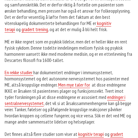
og samfunnskritikk. Det er derfor riktig å fortelle om pasienter som
ønsker behandling, men pressen har også et ansvar for folkeopplysning.
Det er derfor vesentlig å løfte frem det faktum at den best
vitenskapelig dokumenterte behandlingen for ME er
kognitiv
terapi
og
gradert trening
, og at det er mulig å bli helt frisk.
ME er ikke regnet som en psykisk lidelse, men det er heller ikke en rent
fysisk sykdom. Denne todelte inndelingen mellom fysisk og psykisk
harmonerer uansett ikke med moderne medisin, og er en etterlevning fra
Descartes filosofi fra 1600-tallet.
En rekke studier
har dokumentert endringer i immunsystemet,
hormonsystemet og det autonome nervesystemet hos pasienter med
ME, altså kroppslige endringer.
Men mye taler for
at disse endringene
IKKE er årsaken til pasientenes plager og funksjonssvikt. Tvert imot
tyder forskningen på at disse endringene er assosiert med
endringer i
sentralnervesystemet
, det vil si at årsakssammenhengene kan gå begge
veier. Tanker, følelser og påfølgende kroppslige reaksjoner påvirker
hvordan kroppen og cellene fungerer, og vice versa. Slik er det ved ME og
mange andre sammensatte lidelser og helseplager.
Det finnes altså flere studier som viser at
kognitiv terapi
og
gradert