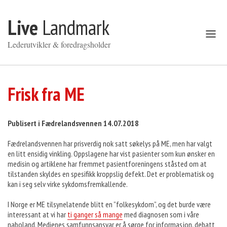
Gå til innhold
Live
Landmark
Åpne
meny
Lederutvikler & foredragsholder
Frisk fra ME
Publisert i Fædrelandsvennen 14.07.2018
Fædrelandsvennen har prisverdig nok satt søkelys på ME, men har valgt
en litt ensidig vinkling. Oppslagene har vist pasienter som kun ønsker en
medisin og artiklene har fremmet pasientforeningens ståsted om at
tilstanden skyldes en spesifikk kroppslig defekt. Det er problematisk og
kan i seg selv virke sykdomsfremkallende.
I Norge er ME tilsynelatende blitt en ”folkesykdom”, og det burde være
interessant at vi har
ti ganger så mange
med diagnosen som i våre
naboland. Medienes samfunnsansvar er å sørge for informasjon, debatt